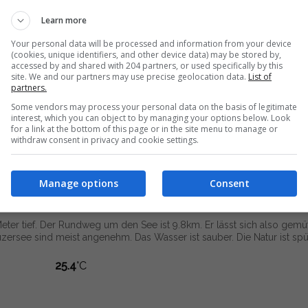
GE
WETTER ZÜRICH 7 TAGE
WETTER BASEL 7 TAGE
Learn more
Z
WETTER BERN 7 TAGE
MONDKALENDER 2025
Your personal data will be processed and information from your device
(cookies, unique identifiers, and other device data) may be stored by,
Z
POLLENBERICHT SCHWEIZ
WASSERTEMPERATUR GREIFENSEE 
accessed by and shared with 204 partners, or used specifically by this
site. We and our partners may use precise geolocation data.
List of
VIERWALDSTÄTTERSEE
WASSERTEMPERATUR ZUGERSEE
partners.
 WALENSEE
WASSERTEMPERATUR KATZENSEE ZÜRICH
Some vendors may process your personal data on the basis of legitimate
interest, which you can object to by managing your options below. Look
ZÜRICHSEE
WASSERTEMPERATUREN SCHWEIZ
for a link at the bottom of this page or in the site menu to manage or
withdraw consent in privacy and cookie settings.
rsee
Manage options
Consent
eter tief. Der Rundweg um den See ist 9.8km. Er lässt sich also gemüt
rsee sind meist angenehm. Das Wasser ist sauber. Die Natur ist spü
25.4
°C