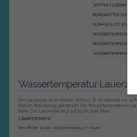
WETTER LUZERN 7 TA
BERGWETTER SCHWEI
KLIMASCHUTZ SCHWEI
WASSERTEMPERATUR 
WASSERTEMPERATUR
WASSERTEMPERATUR 
Wassertemperatur Lauerze
Der Lauzersee ist im Kanton Schwyz. Er ist maximal nur 14 M
kleinen Wanderung geniessen. Die Wassertemperaturen Lauze
Nähe. Der Lauzersee liegt auf 447m über Meer.
Lauerzersee
(
i
)
Am 06.08. 10:00 ›
alplakes.eawag.ch/lauerz