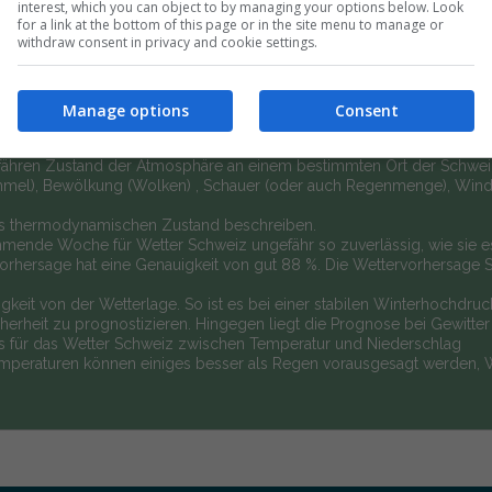
interest, which you can object to by managing your options below. Look
for a link at the bottom of this page or in the site menu to manage or
withdraw consent in privacy and cookie settings.
nen rund um das Wetter Schweiz 7 Tage.
Manage options
Consent
efähren Zustand der Atmosphäre an einem bestimmten Ort der Schwei
Himmel), Bewölkung (Wolken) , Schauer (oder auch Regenmenge), Win
 als thermodynamischen Zustand beschreiben.
mende Woche für Wetter Schweiz ungefähr so zuverlässig, wie sie e
orhersage hat eine Genauigkeit von gut 88 %. Die Wettervorhersage S
gkeit von der Wetterlage. So ist es bei einer stabilen Winterhochdru
heit zu prognostizieren. Hingegen liegt die Prognose bei Gewitter
ss für das Wetter Schweiz zwischen Temperatur und Niederschlag
emperaturen können einiges besser als Regen vorausgesagt werden, 