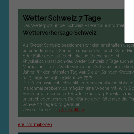
Wetter Schweiz 7 Tage
Das Wetterpotal in der Schweiz – liefert alle Informatio
Wettervorhersage Schweiz:
Als Wetter Schweiz bezeichnen wir den ernsthaften ung
unter anderem als Sonne (in unserem Fall auch Klarer 
oder Kälte oder Luftfeuchtigkeit in Erscheinung tritt.
Physikalisch lässt sich das Wetter Schweiz 7 Tage auch
Momentan ist eine Wettervorhersage Schweiz für die kom
Jahren für den nächsten Tag war. Die 24-Stunden-Wetterv
für 3 Tage beträgt ungefähr bei 75 %.
Die Zuverlässigkeit schwankt jedoch sehr stark in Abhängi
manchmal problemlos möglich eine Woche mit 90 % Sicher
Sommer oft eher unter 68 % für einen Tag. Ebenfalls mu
unterschieden werden. Die Wärme oder Kälte also die T
Schweiz 7 Tage wird genauer!
Unsere Partner: –
Teile-direkt.ch
ere Informationen