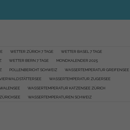
PHP Code Snippets
Powered By :
XYZScripts.com
GE
WETTER ZÜRICH 7 TAGE
WETTER BASEL 7 TAGE
Z
WETTER BERN 7 TAGE
MONDKALENDER 2025
Z
POLLENBERICHT SCHWEIZ
WASSERTEMPERATUR GREIFENSEE 
VIERWALDSTÄTTERSEE
WASSERTEMPERATUR ZUGERSEE
 WALENSEE
WASSERTEMPERATUR KATZENSEE ZÜRICH
ZÜRICHSEE
WASSERTEMPERATUREN SCHWEIZ